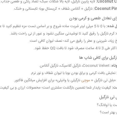
Coconut C
لایه پایین نارگیل، لایه بالا شکلات سبک؛ تضاد رنگی و طعمی جذاب.
Coconut Pin
نارگیل + آناناس شفاف + کریستال بوبا؛ تابستانی و خنک.
رای تعادل طعمی و کرمی بودن
ل شده:
با 0 تا 5 میلی لیتر شربت ساده شروع و بر اساس تست مزه تنظیم کنید تا عطر نارگیل غالب بماند.
کرم نارگیل را رقیق کنید تا نوشیدنی سنگین نشود و عبور از نی راحت باشد.
 زیاد، شیرینی و عطر را رقیق می کند؛ نصف لیوان کافی است.
4 ساعت مصرف شود تا بافت QQ حفظ شود.
نارگیل برای کافی شاپ ها
تاه:
Coconut Velvet، نارگیل کلاسیک، نارگیل آناناس.
نمایش بافت کرمی و براق بودن بوبا با لیوان شفاف و نور نرم.
«بابل تی نارگیل +
موچی
نارگیلی یا وانیلی» برای افزایش میانگین فاکتور.
یت:
کیفیت پایدار شما تضمین بازگشت مشتری است؛ محصولات ارزان و بی کیفیت فق
ل تی نارگیل
ت یا اولانگ؟
 بهتر است؟