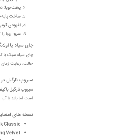
پخت بوبا:
نسبت آب به ب
ساخت پایه ن
افزودن کرمی
سرو:
بوبا را
چای سیاه یا اولانگ
چای سیاه سبک با ک
حالت، رعایت زمان 
سیروپ نارگیل در بر
سیروپ نارگیل باکی
است اما باید با آب
نسخه های امضایی 
 Classic:
g Velvet: