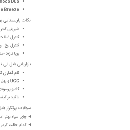
hoco Duo:
e Breeze:
نکات باریستایی ب
شیرینی کنتر
کنترل غلظت:
کنترل یخ:
یخ
بوبا تازه:
حداکثر طی 3 تا 
بازاریابی بابل تی 
نام گذاری کو
UGC و ریل:
کامبو پرسود:
تاکید بر کیف
سوالات پرتکرار باب
چای سیاه بهتر اس
کدام حالت کرمی