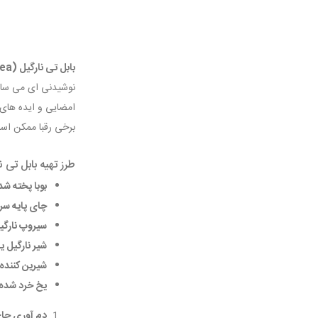
بابل تی نارگیل (Coconut Bubble Tea)
نوشیدنی ای می سازد
امضایی و ایده های ب
برخی رقبا ممکن است
طرز تهیه بابل تی ن
بوبا پخته شد
چای پایه سر
سیروپ نارگی
شیر نارگیل یا
شیرین کننده:
یخ خرد شده:
دم آوری چا