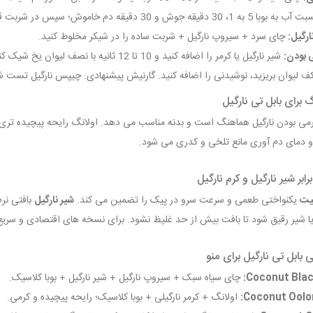
وبا 5 به 1، 30 دقیقه جوش و 30 دقیقه دم خاموش؛ سپس در شربت قهوه ای سبک نگه داری شود.
ارگیل:
چای سرد + سیروپ نارگیل + شربت ساده را در شیکر مخلوط کنید.
 بودن:
شیر نارگیل یا کرمر را اضافه کنید و 10 تا 12 ثانیه با نصف لیوان یخ شیک کنید.
 کف لیوان بریزید، نوشیدنی را اضافه کنید. گارنیش پیشنهادی: چیپس نارگیل تست شد
 برای بابل تی نارگیل
رمی بودن نارگیل هماهنگ است و بدنه مناسب می دهد. اولانگ رایحه پیچیده تری 
و دمای دم آوری مانع تلخی و کدری می شود.
ابر شیر نارگیل و کرم نارگیل
فیت
یکنواختی طعمی و سرعت سرو در پیک را تضمین می کند.
شیر نارگیل
بافتی نر
 یا شیر رقیق شود تا بافت بیش از حد غلیظ نشود. برای نسخه های اقتصادی و سریع
بابل تی نارگیل برای منو
Coconut Black
چای سیاه سبک + سیروپ نارگیل + شیر نارگیل + بوبا کلاسیک.
Coconut Oolon
اولانگ + کرمر نارگیلی + بوبا کلاسیک؛ رایحه پیچیده و کرمی.