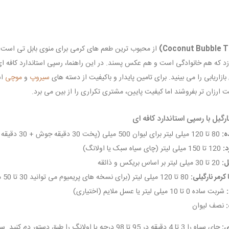
از محبوب ترین طعم های کرمی برای منوی بابل تی است؛ ر
 که هم خانوادگی است و هم عکس پسند. در این راهنما، رسپی استاندارد کافه ای
ازاریابی را می بینید. برای تامین پایدار و باکیفیت از دسته های
سیروپ
و
موچی
اس
 ارزان تر بفروشند اما کیفیت پایین، مشتری تکراری را از بین می برد.
ارگیل با رسپی استاندارد کافه ای
ه:
80 تا 120 میلی لیتر برای لیوان 500 میلی (پخت 30 دقیقه جوش + 30 دقیقه دم خاموش؛ نگهداری 3 تا 4 ساعت در شربت سبک)
د:
120 تا 150 میلی لیتر (چای سیاه سبک یا اولانگ)
ل:
20 تا 30 میلی لیتر بر اساس بریکس و ذائقه
 کرمر نارگیلی:
80 تا 120 میلی لیتر (برای نسخه های پریمیوم می توانید 30 تا 50 میلی لیتر کرم نارگیل رقیق شده بیفزایید)
شربت ساده 0 تا 10 میلی لیتر یا عسل ملایم (اختیاری)
نصف لیوان
ی:
چای سیاه را 3 تا 4 دقیقه در 95 تا 98 درجه یا اولانگ را طبق دستور دم کنید. سرد و یخچالی کنید.