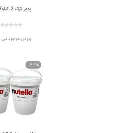
پودر کرک 2 کیلوگرمی
بزودی موجود می ش
12.7