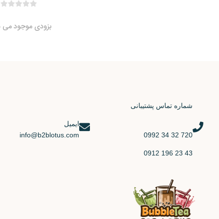
بزودی موجود می ش
شماره تماس پشتیبانی
ایمیل
info@b2blotus.com
720 32 34 0992
43 23 196 0912